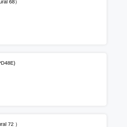
al 68）
D48E)
l 72 ）