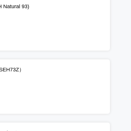
tural 93)
EH73Z）