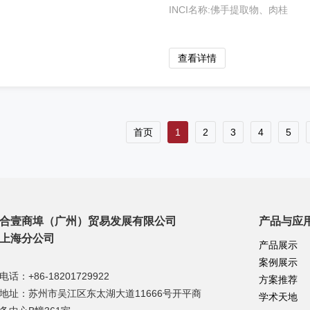
INCI名称:佛手提取物、肉桂
树皮提取物、桉叶油素、 薄
荷油、柠檬果提取物、香茅
查看详情
提取物
首页
1
2
3
4
5
合壹商埠（广州）贸易发展有限公司
产品与应
上海分公司
产品展示
案例展示
电话：+86-
18201729922
方案推荐
地址：苏州市吴江区东太湖大道11666号开平商
学术天地