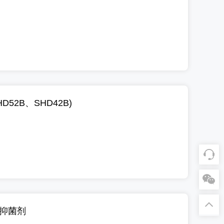
D52B、SHD42B)
取抑菌剂