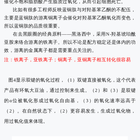
催化不饱和脂肪酸产生脂质过氧化，从而引起细胞死亡。
比如有很多工程师反映蓝铜肽与对羟基苯乙酮的不配伍，
主要是蓝铜肽的游离铜离子会催化对羟基苯乙酮氧化而变色，
所以蓝铜肽的品质很重要。
在去黑眼圈的经典原料——黑洛西中，采用N-羟基琥珀酰
亚胺来络合游离的铁离子。
所以不论是配方稳定还是体内的功
效，游离的金属离子都是需要重点关注的。
注：铁离子，亚铁离子；铜离子，亚铜离子相互转化很容易
图4显示双键的氧化过程，（1）双键直接被氧化，这个代表
产品有环氧大豆油，通过控制来生成。（2）和（3）是双键
的α位被氧化形成过氧化自由基，（3）的氧化速率远高于
（2）。在自然状态下，（2）更容易发生，生成过氧化物，
用过氧化值来体现。